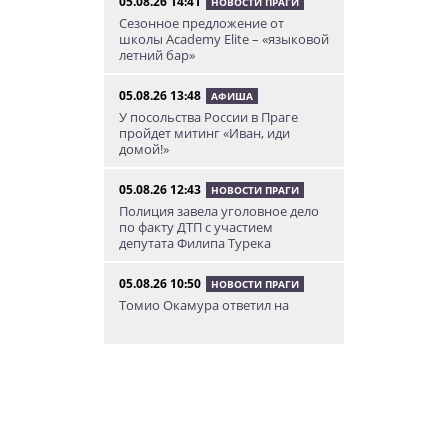
05.08.26 14:41
НОВОСТИ ПРАГИ
Сезонное предложение от
школы Academy Elite – «языковой
летний бар»
05.08.26 13:48
АФИША
У посольства России в Праге
пройдет митинг «Иван, иди
домой!»
05.08.26 12:43
НОВОСТИ ПРАГИ
Полиция завела уголовное дело
по факту ДТП с участием
депутата Филипа Турека
05.08.26 10:50
НОВОСТИ ПРАГИ
Томио Окамура ответил на
расистское оскорбление
украинского мигранта
05.08.26 8:53
КУРЬЕЗНЫЕ ИСТОРИИ
В Чехии пьяный мужчина
перелез двухметровый забор и
искупался в чужом бассейне