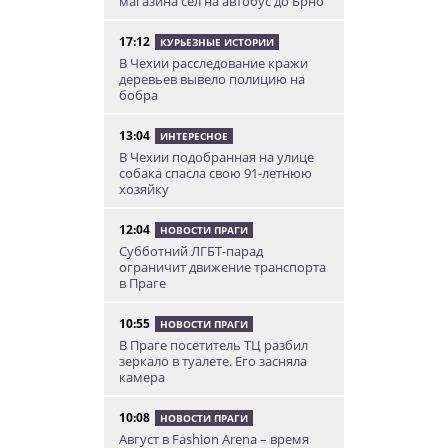
магазина сел на автобус до Брно
17:12
КУРЬЕЗНЫЕ ИСТОРИИ
В Чехии расследование кражи
деревьев вывело полицию на
бобра
13:04
ИНТЕРЕСНОЕ
В Чехии подобранная на улице
собака спасла свою 91-летнюю
хозяйку
12:04
НОВОСТИ ПРАГИ
Субботний ЛГБТ-парад
ограничит движение транспорта
в Праге
10:55
НОВОСТИ ПРАГИ
В Праге посетитель ТЦ разбил
зеркало в туалете. Его засняла
камера
10:08
НОВОСТИ ПРАГИ
Август в Fashion Arena – время