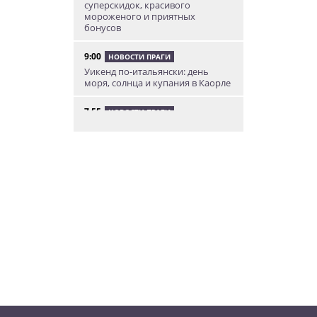
суперскидок, красивого
мороженого и приятных
бонусов
9:00
НОВОСТИ ПРАГИ
Уикенд по-итальянски: день
моря, солнца и купания в Каорле
7:55
НОВОСТИ ПРАГИ
В Чехии иностранец пытался
подкупить полицейских
смешной суммой
06.08.26 23:43
УКРАИНА
В Чехии существенно смягчили
приговор украинцу,
бросившему «коктейль
Молотова» в дом с ребенком
06.08.26 19:38
АФИША
В Праге пройдет рыцарский
«Турнир королей»