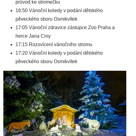
průvod ke stromečku
16:50 Vánoční koledy v podání dětského
pěveckého sboru Osmikvítek
17:05 Vánoční zdravice zástupce Zoo Praha a
herce Jana Ciny
17:15 Rozsvícení vánočního stromu
17:20 Vánoční koledy v podání dětského
pěveckého sboru Osmikvítek