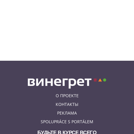
08.08.26 20:23
НОВОСТИ ЧЕХИИ
В Чехии поезд зажал детскую
коляску в дверях и протащил
мать по перрону
08.08.26 19:00
ИНТЕРЕСНОЕ
Исследование: кого чешские
интернет-комментаторы
ненавидят сильнее всего
О ПРОЕКТЕ
КОНТАКТЫ
РЕКЛАМА
SPOLUPRÁCE S PORTÁLEM
БУДЬТЕ В КУРСЕ ВСЕГО