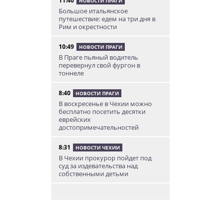
11:40
НОВОСТИ ПРАГИ
Большое итальянское
путешествие: едем на три дня в
Рим и окрестности
10:49
НОВОСТИ ПРАГИ
В Праге пьяный водитель
перевернул свой фургон в
тоннеле
8:40
НОВОСТИ ПРАГИ
В воскресенье в Чехии можно
бесплатно посетить десятки
еврейских
достопримечательностей
8:31
НОВОСТИ ЧЕХИИ
В Чехии прокурор пойдет под
суд за издевательства над
собственными детьми
08.08.26 22:46
АФИША
В Чехии пройдет масштабный
фестиваль хмеля и пива