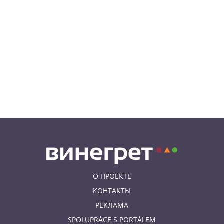
моря, солнца и купания в Каорле
7:55
НОВОСТИ ПРАГИ
В Чехии иностранец пытался
подкупить полицейских
смешной суммой
06.08.26 23:43
УКРАИНА
В Чехии существенно смягчили
приговор украинцу,
бросившему «коктейль
Молотова» в дом с ребенком
О ПРОЕКТЕ
КОНТАКТЫ
РЕКЛАМА
SPOLUPRÁCE S PORTÁLEM