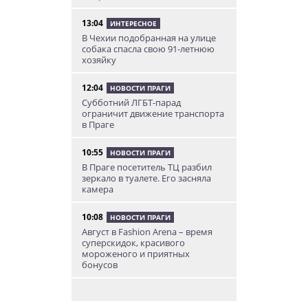
13:04
ИНТЕРЕСНОЕ
В Чехии подобранная на улице
собака спасла свою 91-летнюю
хозяйку
12:04
НОВОСТИ ПРАГИ
Субботний ЛГБТ-парад
ограничит движение транспорта
в Праге
10:55
НОВОСТИ ПРАГИ
В Праге посетитель ТЦ разбил
зеркало в туалете. Его засняла
камера
10:08
НОВОСТИ ПРАГИ
Август в Fashion Arena – время
суперскидок, красивого
мороженого и приятных
бонусов
9:00
НОВОСТИ ПРАГИ
Уикенд по-итальянски: день