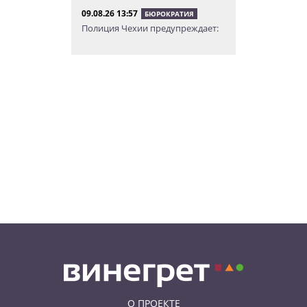
09.08.26 13:57
БЮРОКРАТИЯ
Полиция Чехии предупреждает:
нарушение режима ночной
тишины может стоить дорого
09.08.26 11:40
НОВОСТИ ПРАГИ
Большое итальянское
путешествие: едем на три дня в
Рим и окрестности
09.08.26 10:49
НОВОСТИ ПРАГИ
В Праге пьяный водитель
перевернул свой фургон в
тоннеле
О ПРОЕКТЕ