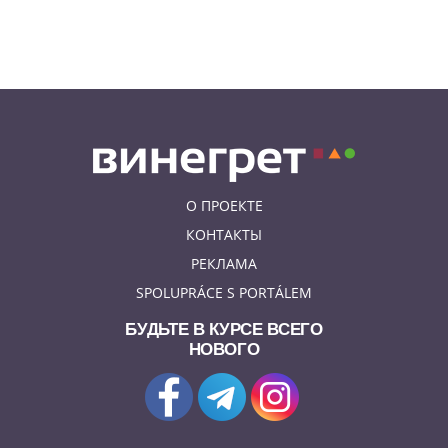
06.08.26 23:43
УКРАИНА
В Чехии существенно смягчили
приговор украинцу,
бросившему «коктейль
Молотова» в дом с ребенком
О ПРОЕКТЕ
КОНТАКТЫ
РЕКЛАМА
SPOLUPRÁCE S PORTÁLEM
БУДЬТЕ В КУРСЕ ВСЕГО
НОВОГО