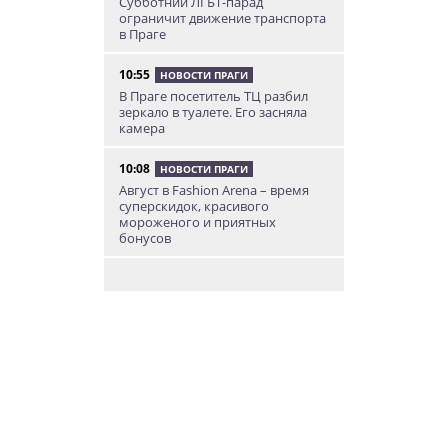
Субботний ЛГБТ-парад
ограничит движение транспорта
в Праге
10:55
НОВОСТИ ПРАГИ
В Праге посетитель ТЦ разбил
зеркало в туалете. Его засняла
камера
10:08
НОВОСТИ ПРАГИ
Август в Fashion Arena – время
суперскидок, красивого
мороженого и приятных
бонусов
9:00
НОВОСТИ ПРАГИ
Уикенд по-итальянски: день
моря, солнца и купания в Каорле
7:55
НОВОСТИ ПРАГИ
В Чехии иностранец пытался
подкупить полицейских
смешной суммой