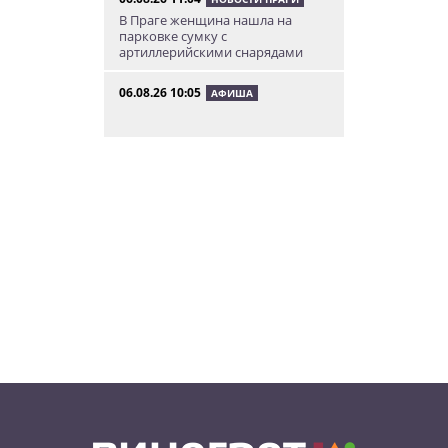
В Праге женщина нашла на
парковке сумку с
артиллерийскими снарядами
06.08.26 10:05
АФИША
В Праге пройдет фестиваль
нового цирка Letní Letná.
Многие выступления будут
бесплатными
06.08.26 8:04
НОВОСТИ ПРАГИ
Уикенд принесет жителям Чехии
передышку от экстремальной
жары
05.08.26 21:51
АФИША
В пражском ЛГБТ-параде будет
русскоязычная колонна