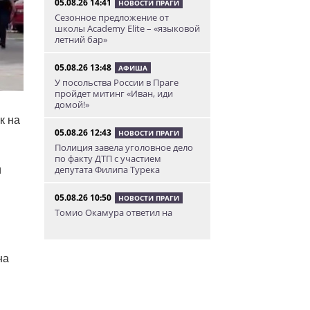
05.08.26 14:41
НОВОСТИ ПРАГИ
Сезонное предложение от
школы Academy Elite – «языковой
летний бар»
05.08.26 13:48
АФИША
У посольства России в Праге
пройдет митинг «Иван, иди
домой!»
к на
05.08.26 12:43
НОВОСТИ ПРАГИ
Полиция завела уголовное дело
по факту ДТП с участием
депутата Филипа Турека
и
05.08.26 10:50
НОВОСТИ ПРАГИ
Томио Окамура ответил на
расистское оскорбление
украинского мигранта
на
05.08.26 8:53
КУРЬЕЗНЫЕ ИСТОРИИ
В Чехии пьяный мужчина
перелез двухметровый забор и
искупался в чужом бассейне