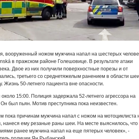
ня, вооруженный ножом мужчина напал на шестерых челове
inská в пражском районе Голешовице. В результате атаки
века. Двое из них получили поверхностные порезы и от
зались, третьего со среднетяжелым ранением в области ше
у. Жизнь 50-летнего пациента вне опасности.
около 15:00. Полиция задержала 52-летнего агрессора на
 Он был пьян. Мотив преступника пока неизвестен.
м пока причинам мужчина напал с ножом на мотоциклиста 
, нанеся ему резаные раны шеи. На месте выяснилось, что
иями ранее мужчина напал на еще пятерых человек», -
тель полиции Ян Рыбанский.