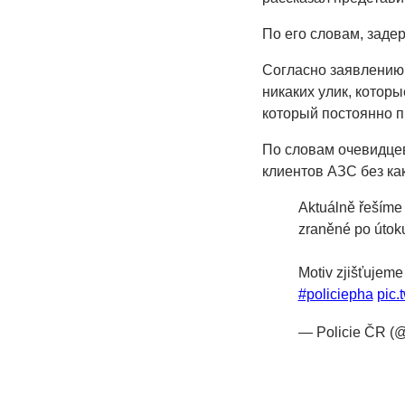
По его словам, заде
Согласно заявлению
никаких улик, котор
который постоянно п
По словам очевидце
клиентов АЗС без ка
Aktuálně řešíme 
zraněné po útok
Motiv zjišťujeme
#policiepha
pic.
— Policie ČR (