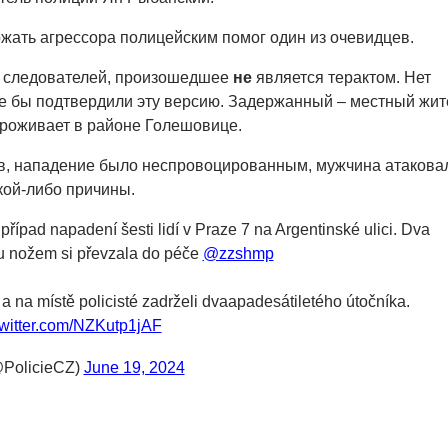
ржать агрессора полицейским помог один из очевидцев.
 следователей, произошедшее
не
является терактом. Нет
ые бы подтвердили эту версию. Задержанный – местный жит
роживает в районе Голешовице.
в, нападение было неспровоцированным, мужчина атакова
кой-либо причины.
případ napadení šesti lidí v Praze 7 na Argentinské ulici. Dva
u nožem si převzala do péče
@zzshmp
 a na místě policisté zadrželi dvaapadesátiletého útočníka.
twitter.com/NZKutp1jAF
@PolicieCZ)
June 19, 2024