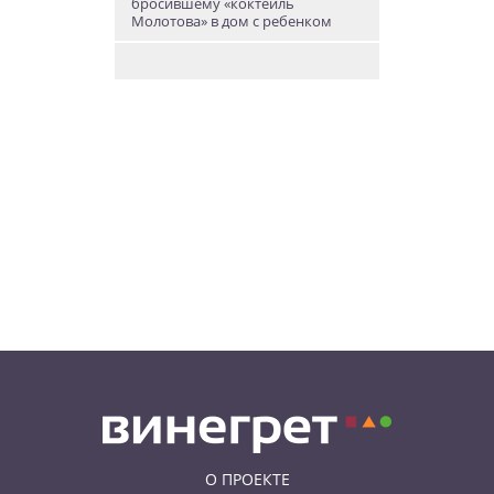
бросившему «коктейль
Молотова» в дом с ребенком
06.08.26 19:38
АФИША
В Праге пройдет рыцарский
«Турнир королей»
06.08.26 18:14
НОВОСТИ ПРАГИ
В Праге очевидцы спасли
пенсионерку, упавшую на
рельсы в метро
06.08.26 15:31
НОВОСТИ ПРАГИ
Как найти надёжного мастера в
Праге: советы для экспатов и
жителей Чехии
О ПРОЕКТЕ