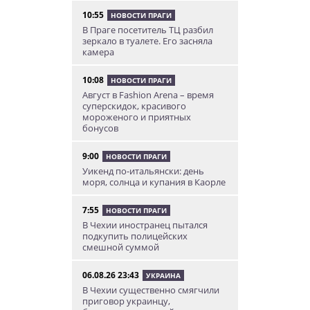
10:55
НОВОСТИ ПРАГИ
В Праге посетитель ТЦ разбил
зеркало в туалете. Его засняла
камера
10:08
НОВОСТИ ПРАГИ
Август в Fashion Arena – время
суперскидок, красивого
мороженого и приятных
бонусов
9:00
НОВОСТИ ПРАГИ
Уикенд по-итальянски: день
моря, солнца и купания в Каорле
7:55
НОВОСТИ ПРАГИ
В Чехии иностранец пытался
подкупить полицейских
смешной суммой
06.08.26 23:43
УКРАИНА
В Чехии существенно смягчили
приговор украинцу,