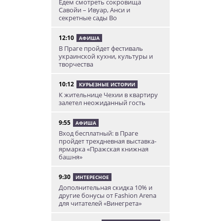
Едем смотреть сокровища
Савойи – Ивуар, Анси и
секретные сады Во
12:10
АФИША
В Праге пройдет фестиваль
украинской кухни, культуры и
творчества
10:12
КУРЬЕЗНЫЕ ИСТОРИИ
К жительнице Чехии в квартиру
залетел неожиданный гость
9:55
АФИША
Вход бесплатный: в Праге
пройдет трехдневная выставка-
ярмарка «Пражская книжная
башня»
9:30
ИНТЕРЕСНОЕ
Дополнительная скидка 10% и
другие бонусы от Fashion Arena
для читателей «Винегрета»