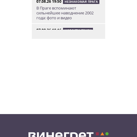
07.08.26 19:50
НЕЗНАКОМАЯ ПРАГА
В Праге вспоминают
сильнейшее наводнение 2002
года: фото и видео
07.08.26 18:16
НОВОСТИ ПРАГИ
В Праге мужчина сразу после
ограбления ювелирного
магазина сел на автобус до Брно
07.08.26 17:12
КУРЬЕЗНЫЕ ИСТОРИИ
В Чехии расследование кражи
деревьев вывело полицию на
бобра
07.08.26 13:04
ИНТЕРЕСНОЕ
В Чехии подобранная на улице
собака спасла свою 91-летнюю
хозяйку