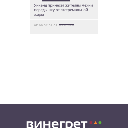
Уикенд принесет жителям Чехии
передышку от экстремальной
жары
05.08.26 21:51
АФИША
В пражском ЛГБТ-параде будет
русскоязычная колонна
05.08.26 20:56
НОВОСТИ ПРАГИ
Куда поехать из Праги в августе:
5 идей
05.08.26 19:24
УКРАИНА
В Чехии фильм «Человек-паук:
Новый день» покажут в
украинском дубляже