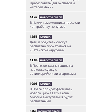
Праге: советы для экспатов и
жителей Чехии
14:42
НОВОСТИ ПРАГИ
В Чехии таможенники пресекли
контрабанду попугаев
12:55
АФИША
Дети и родители смогут
бесплатно прокатиться на
«Летенской карусели»
11:04
НОВОСТИ ПРАГИ
В Праге женщина нашла на
парковке сумку с
артиллерийскими снарядами
10:05
АФИША
В Праге пройдет фестиваль
нового цирка Letní Letná.
Многие выступления будут
бесплатными
8:04
НОВОСТИ ПРАГИ