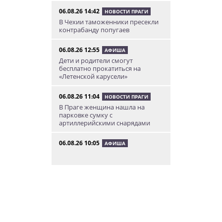
06.08.26 14:42
НОВОСТИ ПРАГИ
В Чехии таможенники пресекли
контрабанду попугаев
06.08.26 12:55
АФИША
Дети и родители смогут
бесплатно прокатиться на
«Летенской карусели»
06.08.26 11:04
НОВОСТИ ПРАГИ
В Праге женщина нашла на
парковке сумку с
артиллерийскими снарядами
06.08.26 10:05
АФИША
В Праге пройдет фестиваль
нового цирка Letní Letná.
Многие выступления будут
бесплатными
06.08.26 8:04
НОВОСТИ ПРАГИ
Уикенд принесет жителям Чехии
передышку от экстремальной