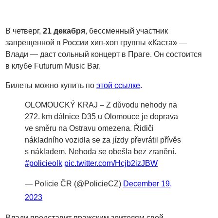
В четверг,
21 декабря
, бессменный участник
запрещенной в России хип-хоп группы «Каста» —
Влади — даст сольный концерт в Праге. Он состоится
в клубе Futurum Music Bar.
Билеты можно купить по
этой ссылке
.
OLOMOUCKÝ KRAJ – Z důvodu nehody na
272. km dálnice D35 u Olomouce je doprava
ve směru na Ostravu omezena. Řidiči
nákladního vozidla se za jízdy převrátil přívěs
s nákladem. Nehoda se obešla bez zranění.
#policieolk
pic.twitter.com/Hcjb2izJBW
— Policie ČR (@PolicieCZ)
December 19,
2023
Влади представит пражским зрителям свой