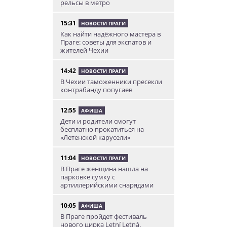
рельсы в метро
15:31
НОВОСТИ ПРАГИ
Как найти надёжного мастера в
Праге: советы для экспатов и
жителей Чехии
14:42
НОВОСТИ ПРАГИ
В Чехии таможенники пресекли
контрабанду попугаев
12:55
АФИША
Дети и родители смогут
бесплатно прокатиться на
«Летенской карусели»
11:04
НОВОСТИ ПРАГИ
В Праге женщина нашла на
парковке сумку с
артиллерийскими снарядами
10:05
АФИША
В Праге пройдет фестиваль
нового цирка Letní Letná.