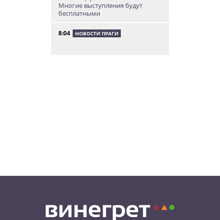
Многие выступления будут
бесплатными
8:04
НОВОСТИ ПРАГИ
Уикенд принесет жителям Чехии
передышку от экстремальной
жары
05.08.26 21:51
АФИША
В пражском ЛГБТ-параде будет
русскоязычная колонна
05.08.26 20:56
НОВОСТИ ПРАГИ
Куда поехать из Праги в августе:
5 идей