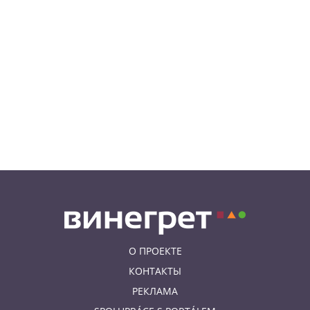
В Праге пройдет рыцарский
«Турнир королей»
06.08.26 18:14
НОВОСТИ ПРАГИ
В Праге очевидцы спасли
пенсионерку, упавшую на
рельсы в метро
06.08.26 15:31
НОВОСТИ ПРАГИ
Как найти надёжного мастера в
Праге: советы для экспатов и
жителей Чехии
О ПРОЕКТЕ
КОНТАКТЫ
РЕКЛАМА