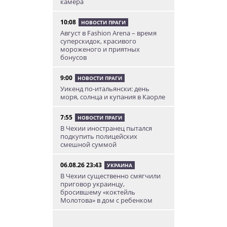
камера
10:08
НОВОСТИ ПРАГИ
Август в Fashion Arena – время
суперскидок, красивого
мороженого и приятных
бонусов
9:00
НОВОСТИ ПРАГИ
Уикенд по-итальянски: день
моря, солнца и купания в Каорле
7:55
НОВОСТИ ПРАГИ
В Чехии иностранец пытался
подкупить полицейских
смешной суммой
06.08.26 23:43
УКРАИНА
В Чехии существенно смягчили
приговор украинцу,
бросившему «коктейль
Молотова» в дом с ребенком
06.08.26 19:38
АФИША