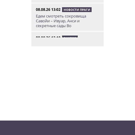
08.08.26 13:02
НОВОСТИ ПРАГИ
Едем смотреть сокровища
Савойи – Ивуар, Анси и
секретные сады Во
08.08.26 12:10
АФИША
В Праге пройдет фестиваль
украинской кухни, культуры и
творчества
08.08.26 10:12
КУРЬЕЗНЫЕ ИСТОРИИ
К жительнице Чехии в квартиру
залетел неожиданный гость
08.08.26 9:55
АФИША
Вход бесплатный: в Праге
пройдет трехдневная выставка-
ярмарка «Пражская книжная
башня»