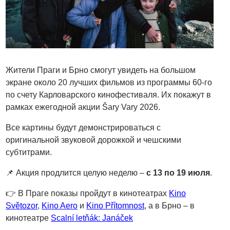
Жители Праги и Брно смогут увидеть на большом
экране около 20 лучших фильмов из программы 60-го
по счету Карловарского кинофестиваля. Их покажут в
рамках ежегодной акции Šary Vary 2026.
Все картины будут демонстрироваться с
оригинальной звуковой дорожкой и чешскими
субтитрами.
📌 Акция продлится целую неделю –
с 13 по 19 июля
.
👉 В Праге показы пройдут в кинотеатрах
Kino
Světozor
,
Kino Aero
и
Kino Přítomnost
, а в Брно – в
кинотеатре
Scalní letňák: Janáček