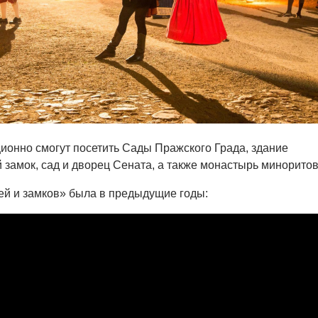
ционно смогут посетить Сады Пражского Града, здание
й замок, сад и дворец Сената, а также монастырь миноритов
ей и замков» была в предыдущие годы: