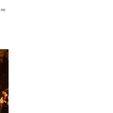
владельцев DeLorean. Вход
бесплатный
 по
04.08.26 18:23
НОВОСТИ ПРАГИ
В Праге пассажирка выпрыгнула
из движущегося поезда