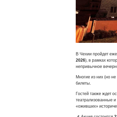
В Чехии пройдет еже
2026
), в рамках кот
непривычное вечерне
Многие из них (но н
билеты.
Гостей также ждет о
театрализованные и
«оживших» историчес
📌 Акция состоится
2