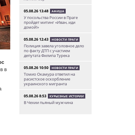
05.08.26 13:48
АФИША
У посольства России в Праге
пройдет митинг «Иван, иди
домой!»
05.08.26 12:43
НОВОСТИ ПРАГИ
Полиция завела уголовное дело
по факту ДТП с участием
депутата Филипа Турека
oc
05.08.26 10:50
НОВОСТИ ПРАГИ
в в
Томио Окамура ответил на
расистское оскорбление
украинского мигранта
а
05.08.26 8:53
КУРЬЕЗНЫЕ ИСТОРИИ
В Чехии пьяный мужчина
перелез двухметровый забор и
искупался в чужом бассейне
04.08.26 23:50
АФИША
В Праге состоится слет