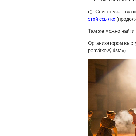
👉
Список участвующ
этой ссылке
(продолж
Там же можно найти
Организатором высту
památkový ústav).