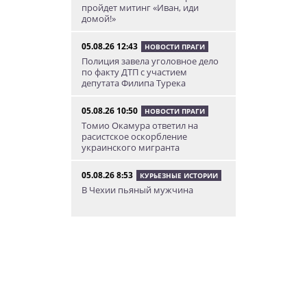
пройдет митинг «Иван, иди
домой!»
05.08.26 12:43
НОВОСТИ ПРАГИ
Полиция завела уголовное дело
по факту ДТП с участием
депутата Филипа Турека
05.08.26 10:50
НОВОСТИ ПРАГИ
Томио Окамура ответил на
расистское оскорбление
украинского мигранта
05.08.26 8:53
КУРЬЕЗНЫЕ ИСТОРИИ
В Чехии пьяный мужчина
перелез двухметровый забор и
искупался в чужом бассейне
04.08.26 23:50
АФИША
В Праге состоится слет
владельцев DeLorean. Вход
бесплатный
04.08.26 18:23
НОВОСТИ ПРАГИ