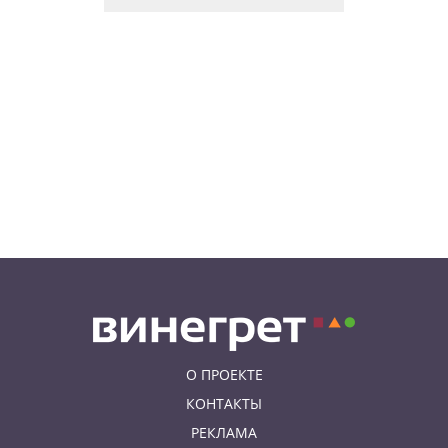
нового цирка Letní Letná.
Многие выступления будут
бесплатными
06.08.26 8:04
НОВОСТИ ПРАГИ
Уикенд принесет жителям Чехии
передышку от экстремальной
жары
05.08.26 21:51
АФИША
В пражском ЛГБТ-параде будет
русскоязычная колонна
О ПРОЕКТЕ
КОНТАКТЫ
РЕКЛАМА