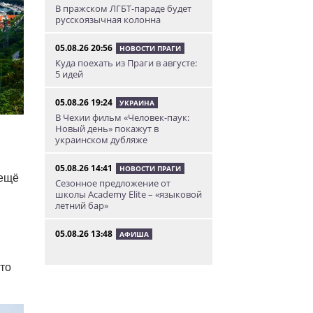
В пражском ЛГБТ-параде будет
русскоязычная колонна
05.08.26 20:56
НОВОСТИ ПРАГИ
Куда поехать из Праги в августе:
5 идей
05.08.26 19:24
УКРАИНА
В Чехии фильм «Человек-паук:
Новый день» покажут в
украинском дубляже
05.08.26 14:41
НОВОСТИ ПРАГИ
 ещё
Сезонное предложение от
школы Academy Elite – «языковой
летний бар»
05.08.26 13:48
АФИША
У посольства России в Праге
пройдет митинг «Иван, иди
то
домой!»
05.08.26 12:43
НОВОСТИ ПРАГИ