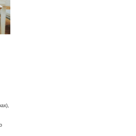
ах),
о