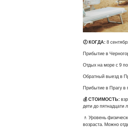
🕖 КОГДА:
8 сентября
Прибытие в Черногор
Отдых на море с 9 по
Обратный выезд в Пр
Прибытие в Прагу в 
💰 СТОИМОСТЬ:
взр
дети до пятнадцати л
🚶
Уровень физическ
возраста. Можно отды