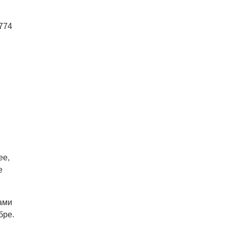
774
ее,
е
ами
бре.