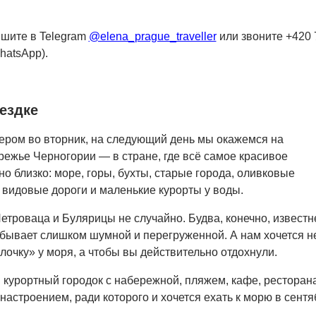
шите в Telegram
@elena_prague_traveller
или звоните +420 
hatsApp).
ездке
ером во вторник, на следующий день мы окажемся на
ежье Черногории — в стране, где всё самое красивое
о близко: море, горы, бухты, старые города, оливковые
 видовые дороги и маленькие курорты у воды.
троваца и Булярицы не случайно. Будва, конечно, известн
о бывает слишком шумной и перегруженной. А нам хочется н
лочку» у моря, а чтобы вы действительно отдохнули.
курортный городок с набережной, пляжем, кафе, ресторан
астроением, ради которого и хочется ехать к морю в сентя