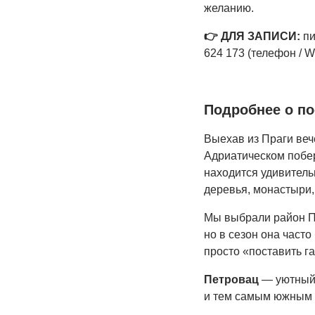
желанию.
👉 ДЛЯ ЗАПИСИ:
пи
624 173 (телефон / W
Подробнее о по
Выехав из Праги веч
Адриатическом побер
находится удивительн
деревья, монастыри,
Мы выбрали район Пе
но в сезон она част
просто «поставить га
Петровац
— уютный 
и тем самым южным н