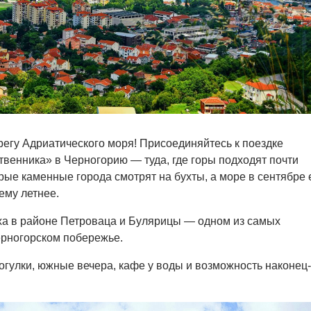
регу Адриатического моря! Присоединяйтесь к поездке
венника» в Черногорию — туда, где горы подходят почти
арые каменные города смотрят на бухты, а море в сентябре
ему летнее.
ха в районе Петроваца и Булярицы — одном из самых
ерногорском побережье.
рогулки, южные вечера, кафе у воды и возможность наконец-