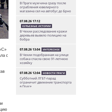
В Праге мужчина сразу после
ограбления ювелирного
магазина сел на автобус до Брно
07.08.26 17:12
КУРЬЕЗНЫЕ ИСТОРИИ
В Чехии расследование кражи
деревьев вывело полицию на
бобра
07.08.26 13:04
 «С»
ИНТЕРЕСНОЕ
В Чехии подобранная на улице
ла с
собака спасла свою 91-летнюю
хозяйку
тав
07.08.26 12:04
НОВОСТИ ПРАГИ
Субботний ЛГБТ-парад
ограничит движение транспорта
в Праге
07.08.26 10:55
НОВОСТИ ПРАГИ
В Праге посетитель ТЦ разбил
ли
зеркало в туалете. Его засняла
яцию
камера