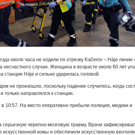
оезда около часа не ходили по отрезку Kačerov – Háje линии
а несчастного случая. Женщина в возрасте около 60 лет упа
а станции Háje и сильно ударилась головой.
дом не произошло, поскольку падение случилось, когда сос
и только направлялся к станции.
в 10:57. На место оперативно прибыли полиция, медики и
 серьезную черепно-мозговую травму. Врачи зафиксирова
ие искусственной комы и обеспечили искусственную вентил