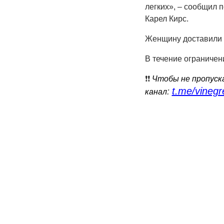
легких», – сообщил 
Карел Кирс.
Женщину доставили в
В течение ограниче
❗️❗️
Чтобы не пропуска
t.me/vinegr
:
канал