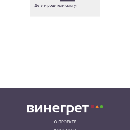
Дети и родители смогут
бесплатно прокатиться на
«Летенской карусели»
06.08.26 11:04
НОВОСТИ ПРАГИ
В Праге женщина нашла на
парковке сумку с
артиллерийскими снарядами
06.08.26 10:05
АФИША
В Праге пройдет фестиваль
нового цирка Letní Letná.
Многие выступления будут
бесплатными
О ПРОЕКТЕ