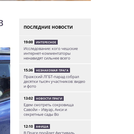
в
ПОСЛЕДНИЕ НОВОСТИ
19:00
ИНТЕРЕСНОЕ
Исследование: кого чешские
интернет-комментаторы
ненавидят сильнее всего
15:36
НЕЗНАКОМАЯ ПРАГА
Пражский ЛГБТ-парад собрал
десятки тысяч участников: видео
и фото
13:02
НОВОСТИ ПРАГИ
Едем смотреть сокровища
Савойи – Ивуар, Анси и
секретные сады Во
12:10
АФИША
В Праге пройдет фестиваль