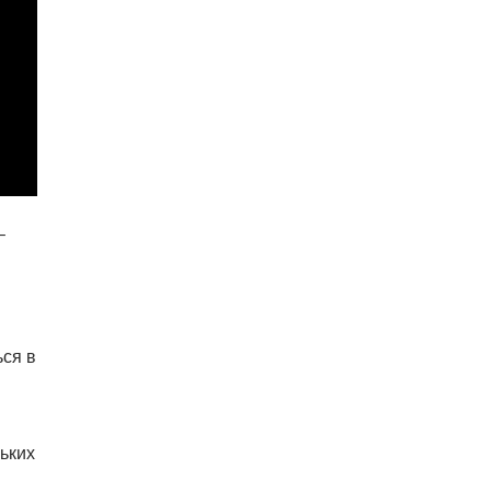
–
ся в
ьких