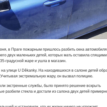
июня, в Праге пожарным пришлось разбить окна автомобиля
него двух маленьких детей, которых мать оставила спящими
35-градусной жаре и ушла в магазин.
на улице U Děkanky. На находившихся в салоне детей обр
Учитывая экстремальную жару, он вызвал полицию.
ыли экстренные службы, было принято решение вскрыть
е разбили стекла и достали из салона двух детей примерн
лышей и установили, что их жизни ничего не угрожает.