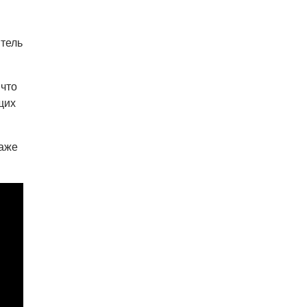
В Праге мужчина сразу после
ограбления ювелирного
магазина сел на автобус до Брно
итель
07.08.26 17:12
КУРЬЕЗНЫЕ ИСТОРИИ
что
В Чехии расследование кражи
деревьев вывело полицию на
щих
бобра
даже