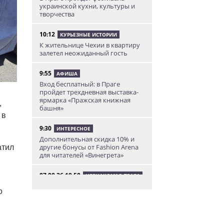
украинской кухни, культуры и
творчества
10:12
КУРЬЕЗНЫЕ ИСТОРИИ
К жительнице Чехии в квартиру
залетел неожиданный гость
9:55
АФИША
Вход бесплатный: в Праге
пройдет трехдневная выставка-
ярмарка «Пражская книжная
,
башня»
 в
9:30
ИНТЕРЕСНОЕ
Дополнительная скидка 10% и
другие бонусы от Fashion Arena
атил
для читателей «Винегрета»
07.08.26 19:50
НЕЗНАКОМАЯ ПРАГА
В Праге вспоминают
о
сильнейшее наводнение 2002
года: фото и видео
07.08.26 18:16
НОВОСТИ ПРАГИ