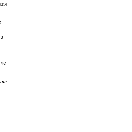
кая
й
 в
иле
ram-