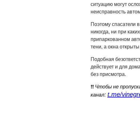
ситуацию могут осло
неисправность автом
Поэтому спасатели в
никогда, ни при каки
припаркованном авто
тени, а окна открыты
Подобная безответст
действует и для дом
без присмотра.
❗️❗️
Чтобы не пропуска
t.me/vinegr
:
канал