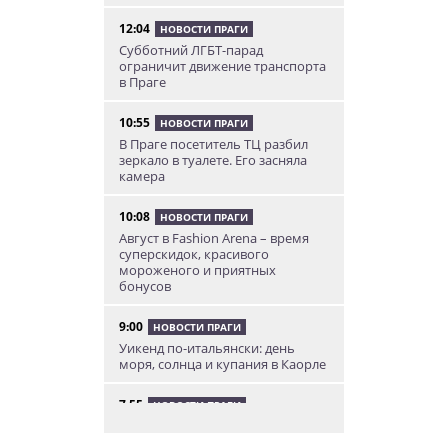
12:04
НОВОСТИ ПРАГИ
Субботний ЛГБТ-парад
ограничит движение транспорта
в Праге
10:55
НОВОСТИ ПРАГИ
В Праге посетитель ТЦ разбил
зеркало в туалете. Его засняла
камера
10:08
НОВОСТИ ПРАГИ
Август в Fashion Arena – время
суперскидок, красивого
мороженого и приятных
бонусов
9:00
НОВОСТИ ПРАГИ
Уикенд по-итальянски: день
моря, солнца и купания в Каорле
7:55
НОВОСТИ ПРАГИ
В Чехии иностранец пытался
подкупить полицейских