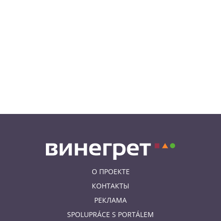
смешной суммой
06.08.26 23:43
УКРАИНА
В Чехии существенно смягчили
приговор украинцу,
бросившему «коктейль
Молотова» в дом с ребенком
06.08.26 19:38
АФИША
В Праге пройдет рыцарский
«Турнир королей»
О ПРОЕКТЕ
КОНТАКТЫ
РЕКЛАМА
SPOLUPRÁCE S PORTÁLEM