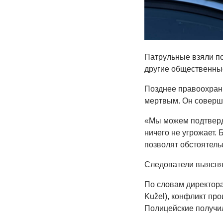
Патрульные взяли по
другие общественны
Позднее правоохран
мертвым. Он соверши
«Мы можем подтверди
ничего не угрожает.
позволят обстоятельс
Следователи выясня
По словам директор
Kužel), конфликт пр
Полицейские получил