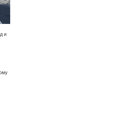
д и
ому