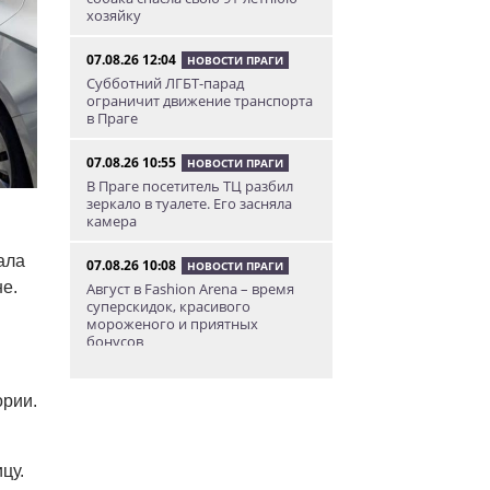
хозяйку
07.08.26 12:04
НОВОСТИ ПРАГИ
Субботний ЛГБТ-парад
ограничит движение транспорта
в Праге
07.08.26 10:55
НОВОСТИ ПРАГИ
В Праге посетитель ТЦ разбил
зеркало в туалете. Его засняла
камера
ала
07.08.26 10:08
НОВОСТИ ПРАГИ
е.
Август в Fashion Arena – время
суперскидок, красивого
мороженого и приятных
бонусов
07.08.26 9:00
НОВОСТИ ПРАГИ
ории.
Уикенд по-итальянски: день
моря, солнца и купания в Каорле
цу.
07.08.26 7:55
НОВОСТИ ПРАГИ