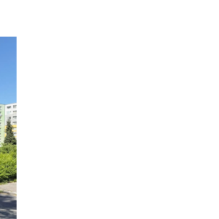
В Чехии иностранец пытался
подкупить полицейских
смешной суммой
06.08.26 23:43
УКРАИНА
В Чехии существенно смягчили
приговор украинцу,
бросившему «коктейль
Молотова» в дом с ребенком