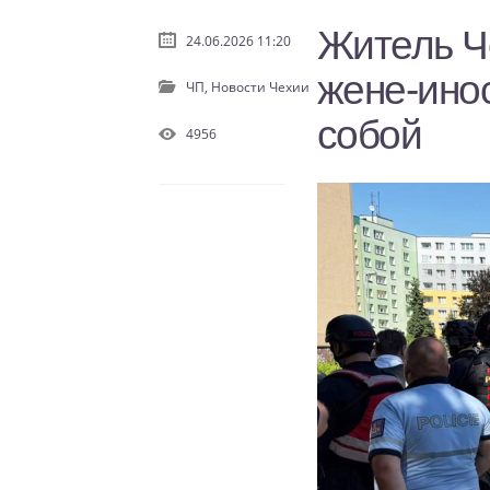
Житель Ч
24.06.2026 11:20
жене-инос
ЧП,
Новости Чехии
собой
4956