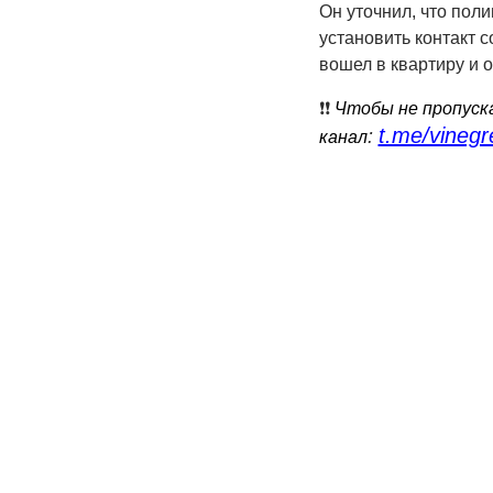
Он уточнил, что пол
установить контакт 
вошел в квартиру и 
❗️❗️
Чтобы не пропуска
t.me/vinegr
:
канал