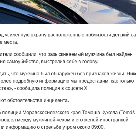
д усиленную охрану расположенные поблизости детский са
е места.
ители сообщили, что разыскиваемый мужчина был найден
л самоубийство, выстрелив себе в голову.
ть, что мужчина был обнаружен без признаков жизни. Ник
 Более подробную информацию мы предоставим, как только
тва», - сообщила полиция в соцсети X.
ют обстоятельства инцидента.
а полиции Моравскосилезского края Томаша Кужела (Tomáš
оизошел между мужчиной-чехом и его женой-иностранкой.
и информацию о стрельбе утром около 09:00.