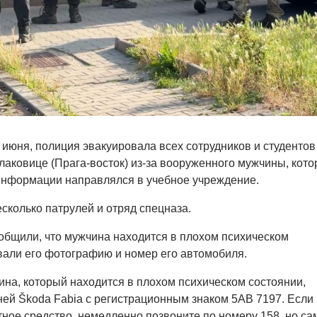
 июня, полиция эвакуировала всех сотрудников и студентов
лаковице (Прага-восток) из-за вооруженного мужчины, кот
информации направлялся в учебное учреждение.
сколько патрулей и отряд спецназа.
бщили, что мужчина находится в плохом психическом
вали его фотографию и номер его автомобиля.
а, который находится в плохом психическом состоянии,
ней Škoda Fabia с регистрационным знаком 5AB 7197. Если
тное средство, немедленно позвоните по номеру 158, но са