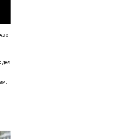
раге
 дел
ем.