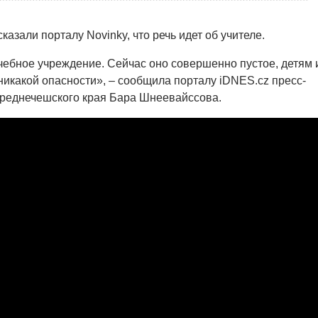
азали порталу Novinky, что речь идет об учителе.
ебное учреждение. Сейчас оно совершенно пустое, детям 
 никакой опасности», – сообщила порталу iDNES.cz пресс-
Среднечешского края Бара Шнеевайссова.