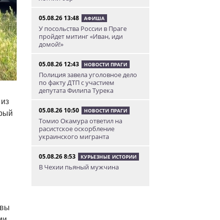
05.08.26 13:48
АФИША
У посольства России в Праге
пройдет митинг «Иван, иди
домой!»
05.08.26 12:43
НОВОСТИ ПРАГИ
Полиция завела уголовное дело
по факту ДТП с участием
депутата Филипа Турека
 из
05.08.26 10:50
НОВОСТИ ПРАГИ
орый
Томио Окамура ответил на
расистское оскорбление
украинского мигранта
05.08.26 8:53
КУРЬЕЗНЫЕ ИСТОРИИ
В Чехии пьяный мужчина
перелез двухметровый забор и
искупался в чужом бассейне
04.08.26 23:50
АФИША
 вы
В Праге состоится слет
ми