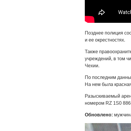
Позднее полиция соо
и ее окрестностях.
Также правоохраните
учреждений, в том ч
Чехии.
По последним данным
На нем была красная
Разыскиваемый арен
номером RZ 1S0 886
Обновлено:
мужчина