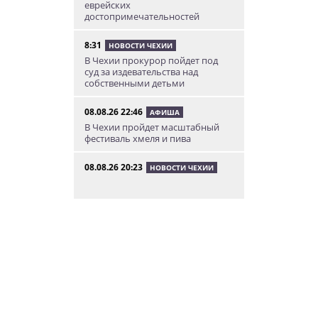
еврейских
достопримечательностей
8:31
НОВОСТИ ЧЕХИИ
В Чехии прокурор пойдет под
суд за издевательства над
собственными детьми
08.08.26 22:46
АФИША
В Чехии пройдет масштабный
фестиваль хмеля и пива
08.08.26 20:23
НОВОСТИ ЧЕХИИ
В Чехии поезд зажал детскую
коляску в дверях и протащил
мать по перрону
08.08.26 19:00
ИНТЕРЕСНОЕ
Исследование: кого чешские
интернет-комментаторы
ненавидят сильнее всего
08.08.26 15:36
НЕЗНАКОМАЯ ПРАГА
Пражский ЛГБТ-парад собрал