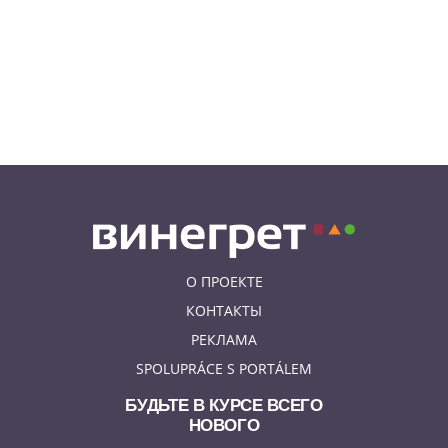
КУРЬЕЗНЫЕ ИСТОРИИ
К жительнице Чехии в квартиру
залетел неожиданный гость
08.08.26 9:55
АФИША
Вход бесплатный: в Праге
пройдет трехдневная выставка-
ярмарка «Пражская книжная
башня»
О ПРОЕКТЕ
КОНТАКТЫ
РЕКЛАМА
SPOLUPRÁCE S PORTÁLEM
БУДЬТЕ В КУРСЕ ВСЕГО
НОВОГО