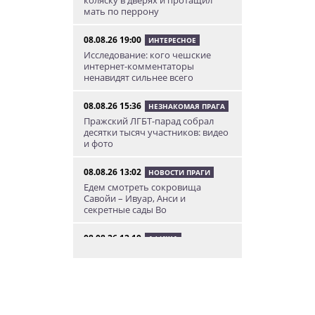
мать по перрону
08.08.26 19:00
ИНТЕРЕСНОЕ
Исследование: кого чешские
интернет-комментаторы
ненавидят сильнее всего
08.08.26 15:36
НЕЗНАКОМАЯ ПРАГА
Пражский ЛГБТ-парад собрал
десятки тысяч участников: видео
и фото
08.08.26 13:02
НОВОСТИ ПРАГИ
Едем смотреть сокровища
Савойи – Ивуар, Анси и
секретные сады Во
08.08.26 12:10
АФИША
В Праге пройдет фестиваль
украинской кухни, культуры и
творчества
08.08.26 10:12