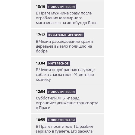
18:16
НОВОСТИ ПРАГИ
В Праге мужчина сразу после
ограбления ювелирного
магазина сел на автобус до Брно
17:12
КУРЬЕЗНЫЕ ИСТОРИИ
В Чехии расследование кражи
деревьев вывело полицию на
бобра
13:04
ИНТЕРЕСНОЕ
В Чехии подобранная на улице
собака спасла свою 91-летнюю
хозяйку
12:04
НОВОСТИ ПРАГИ
Субботний ЛГБТ-парад
ограничит движение транспорта
в Праге
10:55
НОВОСТИ ПРАГИ
В Праге посетитель ТЦ разбил
зеркало в туалете. Его засняла