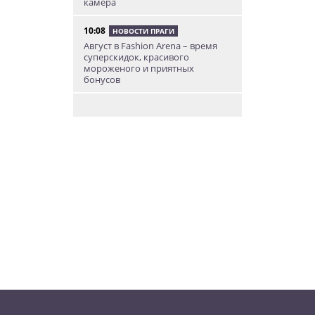
камера
10:08
НОВОСТИ ПРАГИ
Август в Fashion Arena – время
суперскидок, красивого
мороженого и приятных
бонусов
9:00
НОВОСТИ ПРАГИ
Уикенд по-итальянски: день
моря, солнца и купания в Каорле
7:55
НОВОСТИ ПРАГИ
В Чехии иностранец пытался
подкупить полицейских
смешной суммой
06.08.26 23:43
УКРАИНА
В Чехии существенно смягчили
приговор украинцу,
бросившему «коктейль
Молотова» в дом с ребенком