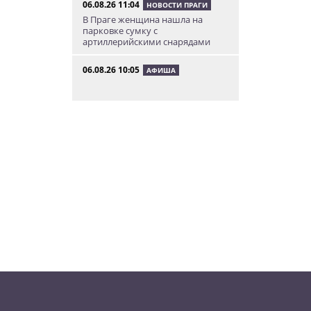
06.08.26 11:04
НОВОСТИ ПРАГИ
В Праге женщина нашла на
парковке сумку с
артиллерийскими снарядами
06.08.26 10:05
АФИША
В Праге пройдет фестиваль
нового цирка Letní Letná.
Многие выступления будут
бесплатными
06.08.26 8:04
НОВОСТИ ПРАГИ
Уикенд принесет жителям Чехии
передышку от экстремальной
жары
05.08.26 21:51
АФИША
В пражском ЛГБТ-параде будет
русскоязычная колонна