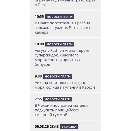
ограничит движение транспорта
в Праге
10:55
НОВОСТИ ПРАГИ
В Праге посетитель ТЦ разбил
зеркало в туалете. Его засняла
камера
10:08
НОВОСТИ ПРАГИ
Август в Fashion Arena – время
суперскидок, красивого
мороженого и приятных
бонусов
9:00
НОВОСТИ ПРАГИ
Уикенд по-итальянски: день
моря, солнца и купания в Каорле
7:55
НОВОСТИ ПРАГИ
В Чехии иностранец пытался
подкупить полицейских
смешной суммой
06.08.26 23:43
УКРАИНА