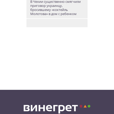
В Чехии существенно смягчили
приговор украинцу,
бросившему «коктейль
Молотова» в дом с ребенком
06.08.26 19:38
АФИША
В Праге пройдет рыцарский
«Турнир королей»
06.08.26 18:14
НОВОСТИ ПРАГИ
В Праге очевидцы спасли
пенсионерку, упавшую на
рельсы в метро
06.08.26 15:31
НОВОСТИ ПРАГИ
Как найти надёжного мастера в
Праге: советы для экспатов и
жителей Чехии