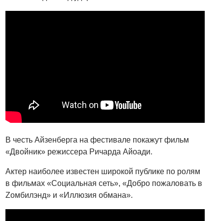
В честь Айзенберга на фестивале покажут фильм
«Двойник» режиссера Ричарда Айоади.
Актер наиболее известен широкой публике по ролям
в фильмах «Социальная сеть», «Добро пожаловать в
Zомбилэнд» и «Иллюзия обмана».