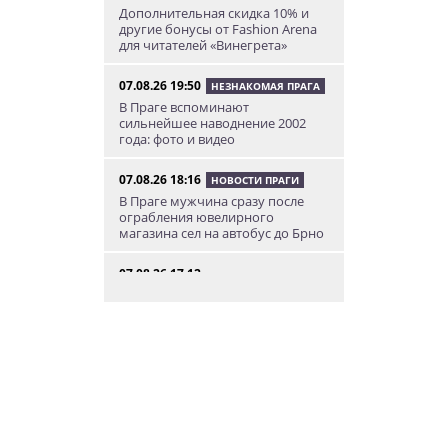
Дополнительная скидка 10% и
другие бонусы от Fashion Arena
для читателей «Винегрета»
07.08.26 19:50
НЕЗНАКОМАЯ ПРАГА
В Праге вспоминают
сильнейшее наводнение 2002
года: фото и видео
07.08.26 18:16
НОВОСТИ ПРАГИ
В Праге мужчина сразу после
ограбления ювелирного
магазина сел на автобус до Брно
07.08.26 17:12
КУРЬЕЗНЫЕ ИСТОРИИ
В Чехии расследование кражи
деревьев вывело полицию на
бобра
07.08.26 13:04
ИНТЕРЕСНОЕ
В Чехии подобранная на улице
собака спасла свою 91-летнюю
хозяйку