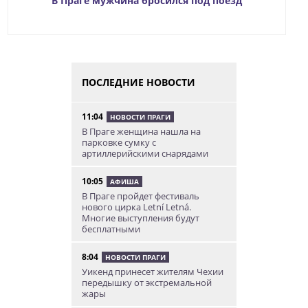
В Праге мужчина бросился под поезд
ПОСЛЕДНИЕ НОВОСТИ
11:04
НОВОСТИ ПРАГИ
В Праге женщина нашла на
парковке сумку с
артиллерийскими снарядами
10:05
АФИША
В Праге пройдет фестиваль
нового цирка Letní Letná.
Многие выступления будут
бесплатными
8:04
НОВОСТИ ПРАГИ
Уикенд принесет жителям Чехии
передышку от экстремальной
жары