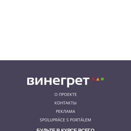
05.08.26 12:43
НОВОСТИ ПРАГИ
Полиция завела уголовное дело
по факту ДТП с участием
депутата Филипа Турека
05.08.26 10:50
НОВОСТИ ПРАГИ
Томио Окамура ответил на
расистское оскорбление
украинского мигранта
О ПРОЕКТЕ
КОНТАКТЫ
РЕКЛАМА
SPOLUPRÁCE S PORTÁLEM
БУДЬТЕ В КУРСЕ ВСЕГО