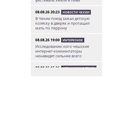
08.08.26 20:23
НОВОСТИ ЧЕХИИ
В Чехии поезд зажал детскую
коляску в дверях и протащил
мать по перрону
08.08.26 19:00
ИНТЕРЕСНОЕ
Исследование: кого чешские
интернет-комментаторы
ненавидят сильнее всего
08.08.26 15:36
НЕЗНАКОМАЯ ПРАГА
Пражский ЛГБТ-парад собрал
десятки тысяч участников: видео
и фото
08.08.26 13:02
НОВОСТИ ПРАГИ
Едем смотреть сокровища
Савойи – Ивуар, Анси и
секретные сады Во
08.08.26 12:10
АФИША
В Праге пройдет фестиваль