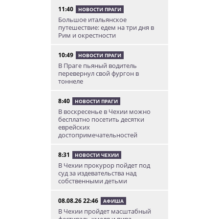
11:40
НОВОСТИ ПРАГИ
Большое итальянское
путешествие: едем на три дня в
Рим и окрестности
10:49
НОВОСТИ ПРАГИ
В Праге пьяный водитель
перевернул свой фургон в
тоннеле
8:40
НОВОСТИ ПРАГИ
В воскресенье в Чехии можно
бесплатно посетить десятки
еврейских
достопримечательностей
8:31
НОВОСТИ ЧЕХИИ
В Чехии прокурор пойдет под
суд за издевательства над
собственными детьми
08.08.26 22:46
АФИША
В Чехии пройдет масштабный
фестиваль хмеля и пива