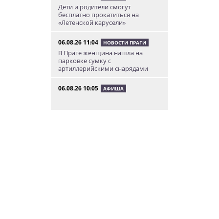
Дети и родители смогут
бесплатно прокатиться на
«Летенской карусели»
06.08.26 11:04
НОВОСТИ ПРАГИ
В Праге женщина нашла на
парковке сумку с
артиллерийскими снарядами
06.08.26 10:05
АФИША
В Праге пройдет фестиваль
нового цирка Letní Letná.
Многие выступления будут
бесплатными
06.08.26 8:04
НОВОСТИ ПРАГИ
Уикенд принесет жителям Чехии
передышку от экстремальной
жары
05.08.26 21:51
АФИША
В пражском ЛГБТ-параде будет
русскоязычная колонна