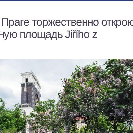
 Праге торжественно откро
ую площадь Jiřího z