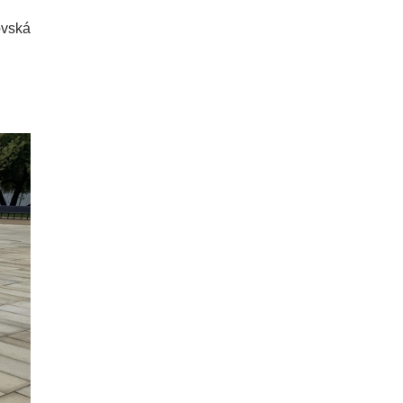
владельцев DeLorean. Вход
бесплатный
ovská
04.08.26 18:23
НОВОСТИ ПРАГИ
В Праге пассажирка выпрыгнула
из движущегося поезда