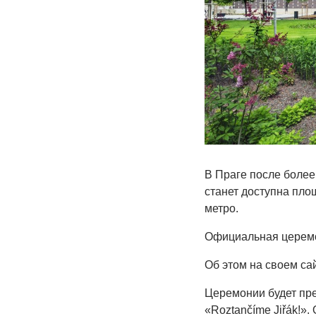
В Праге после более
станет доступна пло
метро.
Официальная церемо
Об этом на своем са
Церемонии будет пре
«Roztančíme Jiřák!».