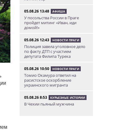
05.08.26 13:48
АФИША
У посольства России в Праге
пройдет митинг «Иван, иди
домой!»
05.08.26 12:43
НОВОСТИ ПРАГИ
Полиция завела уголовное дело
по факту ДТП с участием
депутата Филипа Турека
05.08.26 10:50
НОВОСТИ ПРАГИ
Томио Окамура ответил на
ь
расистское оскорбление
ции
украинского мигранта
05.08.26 8:53
КУРЬЕЗНЫЕ ИСТОРИИ
В Чехии пьяный мужчина
перелез двухметровый забор и
искупался в чужом бассейне
04.08.26 23:50
АФИША
ием
В Праге состоится слет