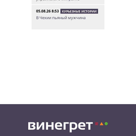
05.08.26 8:53
КУРЬЕЗНЫЕ ИСТОРИИ
В Чехии пьяный мужчина
перелез двухметровый забор и
искупался в чужом бассейне
04.08.26 23:50
АФИША
В Праге состоится слет
владельцев DeLorean. Вход
бесплатный
04.08.26 18:23
НОВОСТИ ПРАГИ
В Праге пассажирка выпрыгнула
из движущегося поезда