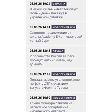
05.08.26 19:24
УКРАИНА
В Чехии фильм «Человек-паук:
Новый день» покажут в
украинском дубляже
05.08.26 14:41
НОВОСТИ ПРАГИ
Сезонное предложение от
школы Academy Elite – «языковой
летний бар»
05.08.26 13:48
АФИША
У посольства России в Праге
пройдет митинг «Иван, иди
домой!»
05.08.26 12:43
НОВОСТИ ПРАГИ
Полиция завела уголовное дело
по факту ДТП с участием
депутата Филипа Турека
05.08.26 10:50
НОВОСТИ ПРАГИ
Томио Окамура ответил на
расистское оскорбление
украинского мигранта