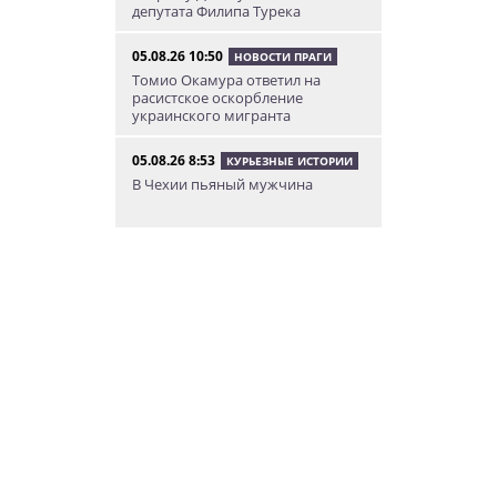
депутата Филипа Турека
05.08.26 10:50
НОВОСТИ ПРАГИ
Томио Окамура ответил на
расистское оскорбление
украинского мигранта
05.08.26 8:53
КУРЬЕЗНЫЕ ИСТОРИИ
В Чехии пьяный мужчина
перелез двухметровый забор и
искупался в чужом бассейне
04.08.26 23:50
АФИША
В Праге состоится слет
владельцев DeLorean. Вход
бесплатный
04.08.26 18:23
НОВОСТИ ПРАГИ
В Праге пассажирка выпрыгнула
из движущегося поезда