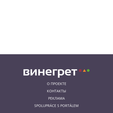
в Праге
07.08.26 10:55
НОВОСТИ ПРАГИ
В Праге посетитель ТЦ разбил
зеркало в туалете. Его засняла
камера
07.08.26 10:08
НОВОСТИ ПРАГИ
Август в Fashion Arena – время
суперскидок, красивого
мороженого и приятных
бонусов
О ПРОЕКТЕ
КОНТАКТЫ
РЕКЛАМА
SPOLUPRÁCE S PORTÁLEM