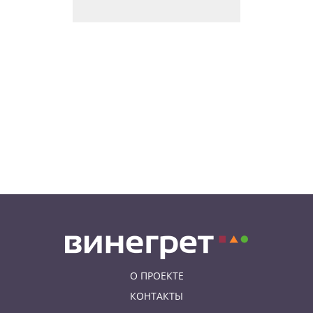
В Праге женщина нашла на
парковке сумку с
артиллерийскими снарядами
06.08.26 10:05
АФИША
В Праге пройдет фестиваль
нового цирка Letní Letná.
Многие выступления будут
бесплатными
06.08.26 8:04
НОВОСТИ ПРАГИ
Уикенд принесет жителям Чехии
передышку от экстремальной
жары
О ПРОЕКТЕ
КОНТАКТЫ