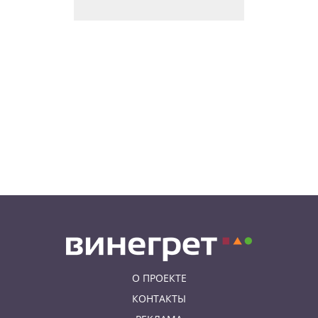
В Праге пройдет фестиваль
нового цирка Letní Letná.
Многие выступления будут
бесплатными
06.08.26 8:04
НОВОСТИ ПРАГИ
Уикенд принесет жителям Чехии
передышку от экстремальной
жары
05.08.26 21:51
АФИША
В пражском ЛГБТ-параде будет
русскоязычная колонна
О ПРОЕКТЕ
КОНТАКТЫ