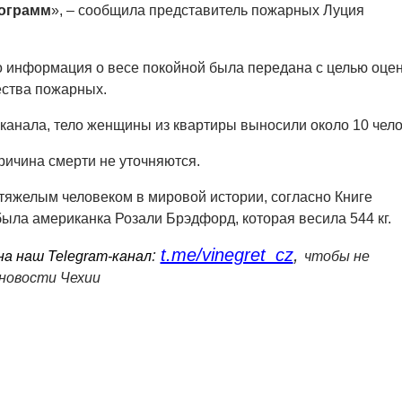
лограмм
», – сообщила представитель пожарных Луция
о информация о весе покойной была передана с целью оце
ества пожарных.
анала, тело женщины из квартиры выносили около 10 чело
ричина смерти не уточняются.
тяжелым человеком в мировой истории, согласно Книге
была американка Розали Брэдфорд, которая весила 544 кг.
t.me/vinegret_cz
,
:
а наш Telegram-канал
чтобы не
новости Чехии