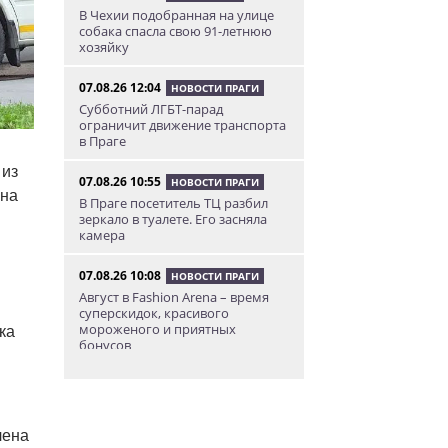
В Чехии подобранная на улице
собака спасла свою 91-летнюю
хозяйку
07.08.26 12:04
НОВОСТИ ПРАГИ
Субботний ЛГБТ-парад
ограничит движение транспорта
в Праге
 из
07.08.26 10:55
НОВОСТИ ПРАГИ
 на
В Праге посетитель ТЦ разбил
зеркало в туалете. Его засняла
камера
07.08.26 10:08
НОВОСТИ ПРАГИ
Август в Fashion Arena – время
суперскидок, красивого
мороженого и приятных
ка
бонусов
07.08.26 9:00
НОВОСТИ ПРАГИ
Уикенд по-итальянски: день
моря, солнца и купания в Каорле
лена