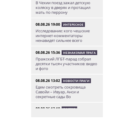
В Чехии поезд зажал детскую
коляску в дверях и протащил
мать по перрону
08.08.26 19:00
ИНТЕРЕСНОЕ
Исследование: кого чешские
интернет-комментаторы
ненавидят сильнее всего
08.08.26 15:36
НЕЗНАКОМАЯ ПРАГА
Пражский ЛГБТ-парад собрал
десятки тысяч участников: видео
и фото
08.08.26 13:02
НОВОСТИ ПРАГИ
Едем смотреть сокровища
Савойи – Ивуар, Анси и
секретные сады Во
08.08.26 12:10
АФИША
В Праге пройдет фестиваль
украинской кухни, культуры и
творчества