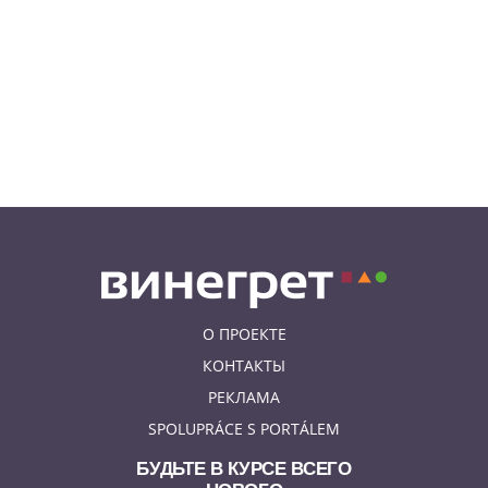
08.08.26 10:12
КУРЬЕЗНЫЕ ИСТОРИИ
К жительнице Чехии в квартиру
залетел неожиданный гость
08.08.26 9:55
АФИША
Вход бесплатный: в Праге
пройдет трехдневная выставка-
ярмарка «Пражская книжная
башня»
О ПРОЕКТЕ
КОНТАКТЫ
РЕКЛАМА
SPOLUPRÁCE S PORTÁLEM
БУДЬТЕ В КУРСЕ ВСЕГО