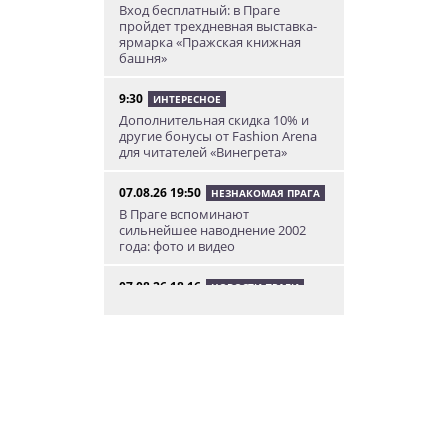
Вход бесплатный: в Праге
пройдет трехдневная выставка-
ярмарка «Пражская книжная
башня»
9:30
ИНТЕРЕСНОЕ
Дополнительная скидка 10% и
другие бонусы от Fashion Arena
для читателей «Винегрета»
07.08.26 19:50
НЕЗНАКОМАЯ ПРАГА
В Праге вспоминают
сильнейшее наводнение 2002
года: фото и видео
07.08.26 18:16
НОВОСТИ ПРАГИ
В Праге мужчина сразу после
ограбления ювелирного
магазина сел на автобус до Брно
07.08.26 17:12
КУРЬЕЗНЫЕ ИСТОРИИ
В Чехии расследование кражи
деревьев вывело полицию на