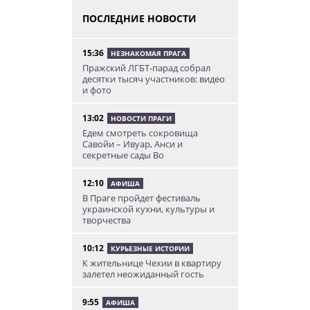
ПОСЛЕДНИЕ НОВОСТИ
15:36
НЕЗНАКОМАЯ ПРАГА
Пражский ЛГБТ-парад собрал
десятки тысяч участников: видео
и фото
13:02
НОВОСТИ ПРАГИ
Едем смотреть сокровища
Савойи – Ивуар, Анси и
секретные сады Во
12:10
АФИША
В Праге пройдет фестиваль
украинской кухни, культуры и
творчества
10:12
КУРЬЕЗНЫЕ ИСТОРИИ
К жительнице Чехии в квартиру
залетел неожиданный гость
9:55
АФИША