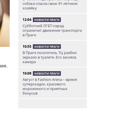
собака спасла свою 91-летнюю
хозяйку
12:04
НОВОСТИ ПРАГИ
Субботний ЛГБТ-парад
ограничит движение транспорта
в Праге
10:55
НОВОСТИ ПРАГИ
В Праге посетитель ТЦ разбил
зеркало в туалете. Его засняла
камера
ния.
10:08
НОВОСТИ ПРАГИ
Август в Fashion Arena – время
суперскидок, красивого
мороженого и приятных
бонусов
9:00
НОВОСТИ ПРАГИ
Уикенд по-итальянски: день
моря, солнца и купания в Каорле
7:55
НОВОСТИ ПРАГИ