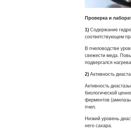
Проверка и лабор
1)
Содержание гидро
соответствующем пр
В пчеловодстве уров
свежести меда. Повы
подвергался нагрев
2)
Активность диаста
Активность диастазы
биологической ценно
ферментов (амилазы)
пчел.
Низкий уровень диас
него сахара.