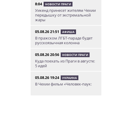
8:04
НОВОСТИ ПРАГИ
Уикенд принесет жителям Чехии
передышку от экстремальной
жары
05.08.26 21:51
АФИША
В пражском ЛГБТ-параде будет
русскоязычная колонна
05.08.26 20:56
НОВОСТИ ПРАГИ
Куда поехать из Праги в августе:
5 идей
05.08.26 19:24
УКРАИНА
В Чехии фильм «Человек-паук:
Новый день» покажут в
украинском дубляже
05.08.26 14:41
НОВОСТИ ПРАГИ
Сезонное предложение от
школы Academy Elite – «языковой
летний бар»