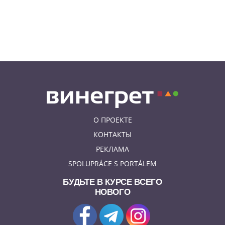
05.08.26 13:48
АФИША
У посольства России в Праге
пройдет митинг «Иван, иди
домой!»
О ПРОЕКТЕ
КОНТАКТЫ
РЕКЛАМА
SPOLUPRÁCE S PORTÁLEM
БУДЬТЕ В КУРСЕ ВСЕГО
НОВОГО