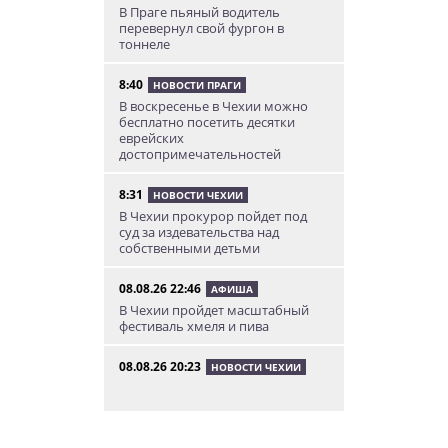
В Праге пьяный водитель
перевернул свой фургон в
тоннеле
8:40
НОВОСТИ ПРАГИ
В воскресенье в Чехии можно
бесплатно посетить десятки
еврейских
достопримечательностей
8:31
НОВОСТИ ЧЕХИИ
В Чехии прокурор пойдет под
суд за издевательства над
собственными детьми
08.08.26 22:46
АФИША
В Чехии пройдет масштабный
фестиваль хмеля и пива
08.08.26 20:23
НОВОСТИ ЧЕХИИ
В Чехии поезд зажал детскую
коляску в дверях и протащил
мать по перрону