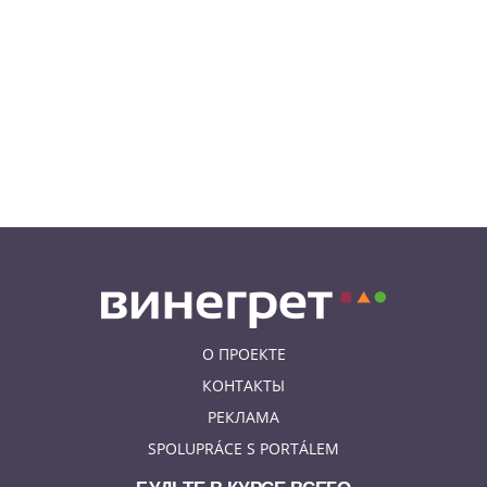
08.08.26 19:00
ИНТЕРЕСНОЕ
Исследование: кого чешские
интернет-комментаторы
ненавидят сильнее всего
08.08.26 15:36
НЕЗНАКОМАЯ ПРАГА
Пражский ЛГБТ-парад собрал
десятки тысяч участников: видео
и фото
О ПРОЕКТЕ
КОНТАКТЫ
РЕКЛАМА
SPOLUPRÁCE S PORTÁLEM