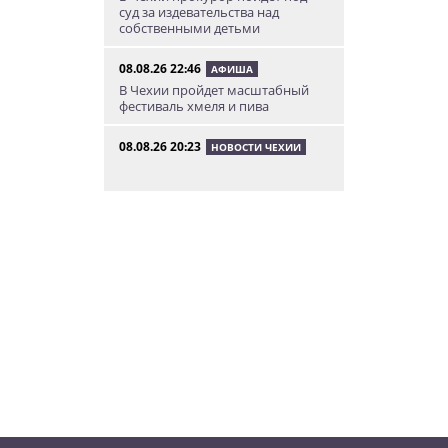
суд за издевательства над
собственными детьми
08.08.26 22:46
АФИША
В Чехии пройдет масштабный
фестиваль хмеля и пива
08.08.26 20:23
НОВОСТИ ЧЕХИИ
В Чехии поезд зажал детскую
коляску в дверях и протащил
мать по перрону
08.08.26 19:00
ИНТЕРЕСНОЕ
Исследование: кого чешские
интернет-комментаторы
ненавидят сильнее всего
08.08.26 15:36
НЕЗНАКОМАЯ ПРАГА
Пражский ЛГБТ-парад собрал
десятки тысяч участников: видео
и фото