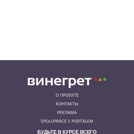
07.08.26 7:55
НОВОСТИ ПРАГИ
В Чехии иностранец пытался
подкупить полицейских
смешной суммой
06.08.26 23:43
УКРАИНА
В Чехии существенно смягчили
приговор украинцу,
бросившему «коктейль
Молотова» в дом с ребенком
О ПРОЕКТЕ
КОНТАКТЫ
РЕКЛАМА
SPOLUPRÁCE S PORTÁLEM
БУДЬТЕ В КУРСЕ ВСЕГО