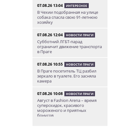
07.08.26 13:04
ИНТЕРЕСНОЕ
В Чехии подобранная на улице
собака спасла свою 91-летнюю
хозяйку
07.08.26 12:04
НОВОСТИ ПРАГИ
Субботний ЛГБТ-парад
ограничит движение транспорта
в Праге
07.08.26 10:55
НОВОСТИ ПРАГИ
В Праге посетитель ТЦ разбил
зеркало в туалете. Его засняла
камера
07.08.26 10:08
НОВОСТИ ПРАГИ
Август в Fashion Arena – время
суперскидок, красивого
мороженого и приятных
бонусов
07.08.26 9:00
НОВОСТИ ПРАГИ
Уикенд по-итальянски: день
моря, солнца и купания в Каорле