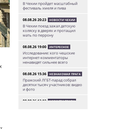
В Чехии пройдет масштабный
фестиваль хмеля и пива
08.08.26 20:23
НОВОСТИ ЧЕХИИ
В Чехии поезд зажал детскую
коляску в дверях и протащил
мать по перрону
08.08.26 19:00
ИНТЕРЕСНОЕ
Исследование: кого чешские
интернет-комментаторы
ненавидят сильнее всего
х
08.08.26 15:36
НЕЗНАКОМАЯ ПРАГА
Пражский ЛГБТ-парад собрал
десятки тысяч участников: видео
и фото
08.08.26 13:02
НОВОСТИ ПРАГИ
Едем смотреть сокровища
Савойи – Ивуар, Анси и
секретные сады Во
08.08.26 12:10
АФИША
т