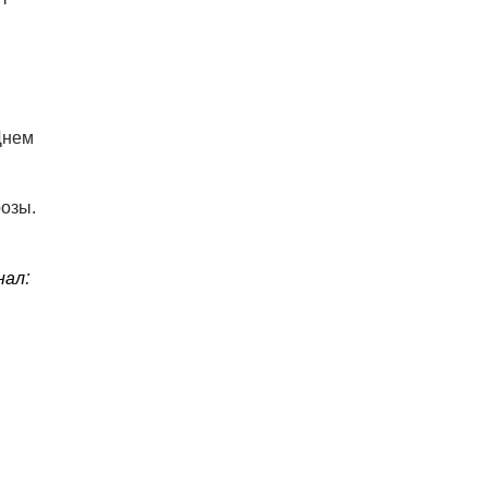
В Праге пройдет фестиваль
украинской кухни, культуры и
творчества
08.08.26 10:12
КУРЬЕЗНЫЕ ИСТОРИИ
Днем
К жительнице Чехии в квартиру
залетел неожиданный гость
озы.
:
нал