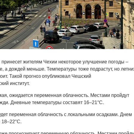
 принесет жителям Чехии некоторое улучшение погоды –
е, а дождей меньше. Температуры тоже подрастут, но летни
тоит. Такой прогноз опубликовал Чешский
кий институт.
 мая, ожидается переменная облачность. Местами пройдут
жди. Дневные температуры составят 16–21°C.
дет переменная облачность с локальными осадками. Днем
о 18–22°C.
оже прогнозируют переменную облачность. Местами пройду