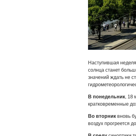
Наступившая неделя
солнца станет больш
значений ждать не с
гидрометеорологичес
В понедельник
, 18
кратковременные до
Во вторник
вновь бу
воздух прогреется д
В среду
синоптики т