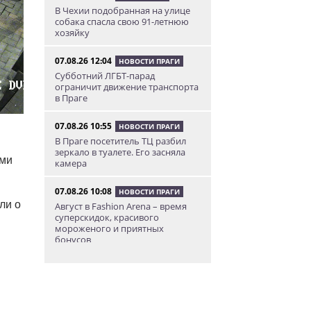
В Чехии подобранная на улице
собака спасла свою 91-летнюю
хозяйку
07.08.26 12:04
НОВОСТИ ПРАГИ
Субботний ЛГБТ-парад
ограничит движение транспорта
в Праге
07.08.26 10:55
НОВОСТИ ПРАГИ
В Праге посетитель ТЦ разбил
зеркало в туалете. Его засняла
ами
камера
07.08.26 10:08
НОВОСТИ ПРАГИ
ли о
Август в Fashion Arena – время
суперскидок, красивого
мороженого и приятных
бонусов
07.08.26 9:00
НОВОСТИ ПРАГИ
Уикенд по-итальянски: день
моря, солнца и купания в Каорле