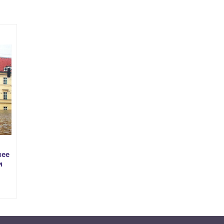
шее
и