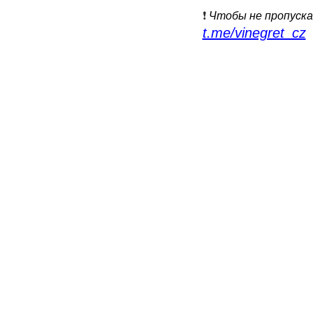
❗️
Чтобы не пропуска
t.me/vinegret_cz